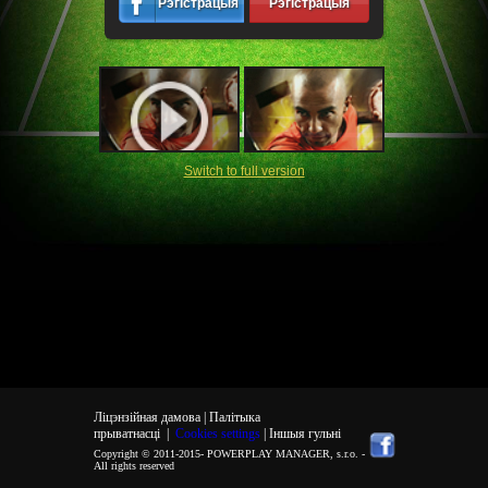
Рэгістрацыя
Рэгістрацыя
Switch to full version
Ліцэнзійная дамова |
Палітыка
прыватнасці
|
Cookies settings
| Іншыя гульні
Copyright © 2011-2015-
POWERPLAY MANAGER, s.r.o.
-
All rights reserved