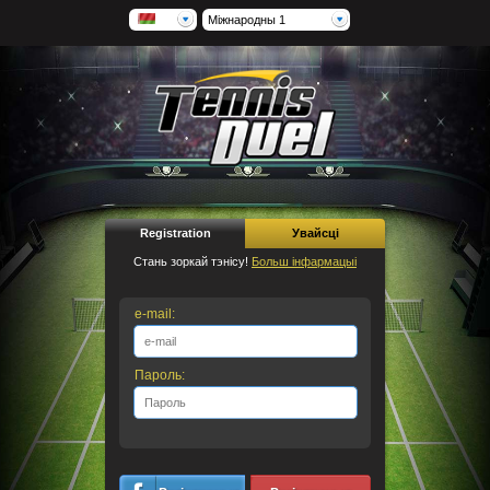
Міжнародны 1
Registration
Увайсці
Стань зоркай тэнісу!
Больш інфармацыі
e-mail:
Пароль: