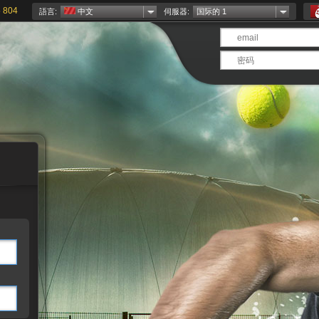
 804
語言:
中文
伺服器:
国际的 1