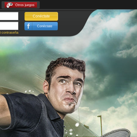
Otros juegos
Conéctate
Conéctate
i contraseña