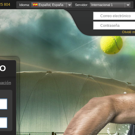
25 804
Idioma:
Español, España
Servidor:
Internacional 1
Olvidé m
TO
mación