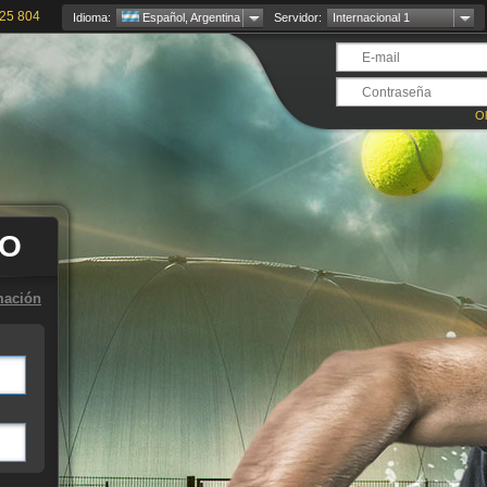
25 804
Idioma:
Español, Argentina
Servidor:
Internacional 1
Ol
TO
mación