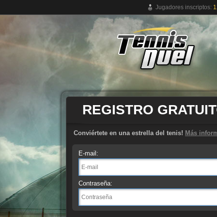
Jugadores inscriptos:
1
Juego de tenis online gratuito
REGISTRO GRATUI
Conviértete en una estrella del tenis!
Más infor
E-mail:
Contraseña: