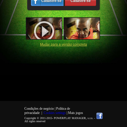
Cadastre-se
Cadastre-se
Mudar para a versão completa
Condições de negócio |
Política de
privacidade
|
Cookies settings
| Mais jogos
Copyright © 2011-2015-
POWERPLAY MANAGER, s.r.o.
-
All rights reserved