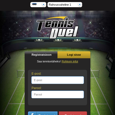
Rahvusvaheline 1
Registratsioon
Logi sisse
Saa tennisetäheks!
Rohkem infot
E-post:
Parool: