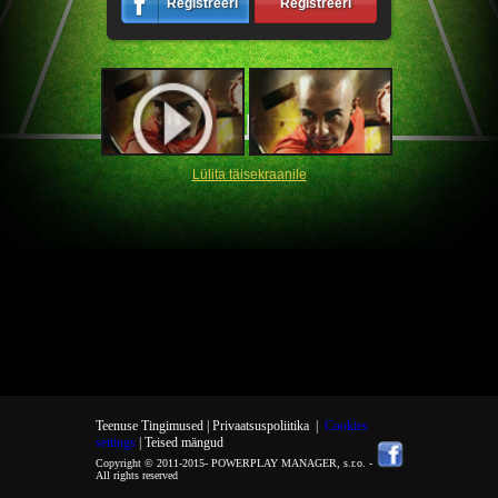
Registreeri
Registreeri
Lülita täisekraanile
Teenuse Tingimused |
Privaatsuspoliitika
|
Cookies
settings
| Teised mängud
Copyright © 2011-2015-
POWERPLAY MANAGER, s.r.o.
-
All rights reserved