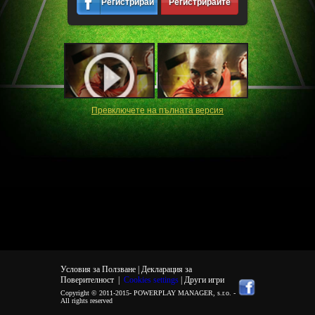
Регистрирайте
Регистрирайте
се
се
Превключете на пълната версия
Условия за Ползване |
Декларация за
Поверителност
|
Cookies settings
| Други игри
Copyright © 2011-2015-
POWERPLAY MANAGER, s.r.o.
-
All rights reserved