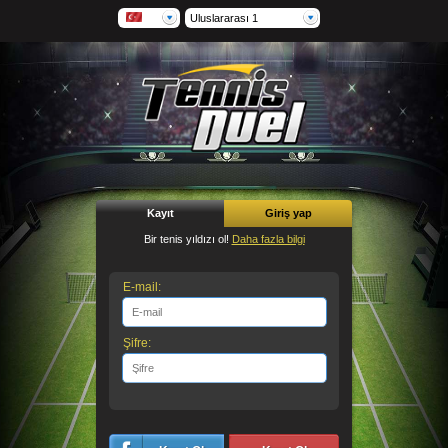
Uluslararası 1
Kayıt
Giriş yap
Bir tenis yıldızı ol!
Daha fazla bilgi
E-mail:
Şifre: