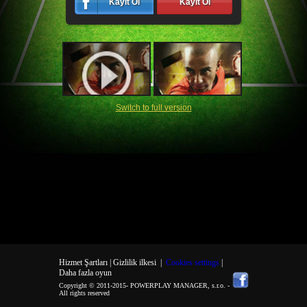
Kayıt Ol
Kayıt Ol
Switch to full version
Hizmet Şartları |
Gizlilik ilkesi
|
Cookies settings
|
Daha fazla oyun
Copyright © 2011-2015-
POWERPLAY MANAGER, s.r.o.
-
All rights reserved