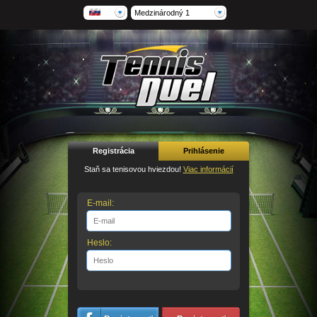
Medzinárodný 1
Registrácia
Prihlásenie
Staň sa tenisovou hviezdou!
Viac informácií
E-mail:
Heslo: