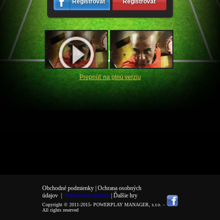
Registrovať
Registrovať
Prepnúť na plnú verziu
Obchodné podmienky |
Ochrana osobných
údajov
|
Nastavenia cookies
| Ďalšie hry
Copyright © 2011-2015-
POWERPLAY MANAGER, s.r.o.
-
All rights reserved