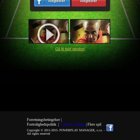
Registrer
Registrer
Gå til fuld version
Forretningsbetingelser |
Fortrolighedspolitik
|
Cookies settings
| Flere spil
Copyright © 2011-2015-
POWERPLAY MANAGER, s.r.o.
-
All rights reserved