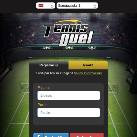
Starptautisks 1
Reģistrācija
Ienākt
Kļūsti par tenisa zvaigzni!
Vairāk informācijas
E-pasts:
Parole: