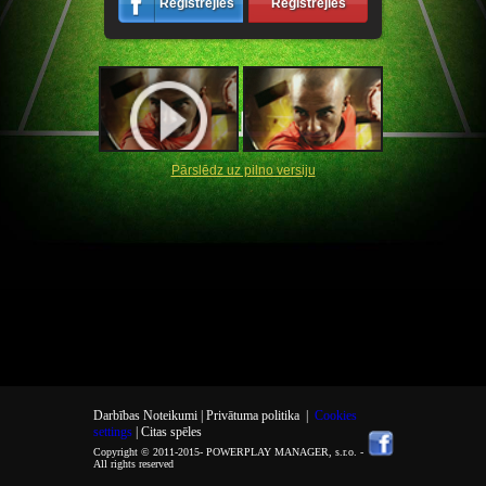
Reģistrējies
Reģistrējies
Pārslēdz uz pilno versiju
Darbības Noteikumi |
Privātuma politika
|
Cookies
settings
| Citas spēles
Copyright © 2011-2015-
POWERPLAY MANAGER, s.r.o.
-
All rights reserved