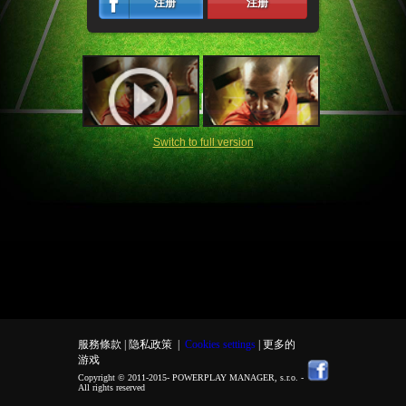
注册
注册
Switch to full version
服務條款 |
隐私政策
|
Cookies settings
| 更多的
游戏
Copyright © 2011-2015-
POWERPLAY MANAGER, s.r.o.
-
All rights reserved