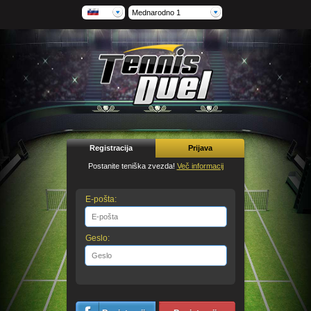
Mednarodno 1
Registracija
Prijava
Postanite teniška zvezda!
Več informacij
E-pošta:
Geslo: