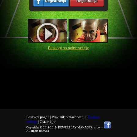
Registracija
Registracija
Preklopi na polno verzijo
Poslovni pogoji |
Pravilnik o zasebnosti
|
Cookies
settings
| Ostale igre
Copyright © 2011-2015-
POWERPLAY MANAGER, s.r.o.
-
All rights reserved