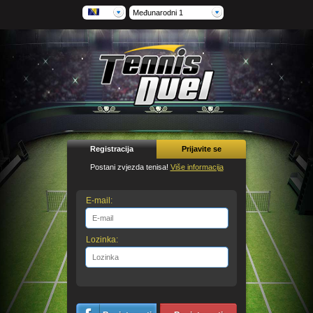
Međunarodni 1
Registracija
Prijavite se
Postani zvjezda tenisa!
Više informacija
E-mail:
Lozinka: