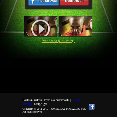
Registrovati
Registrovati
Prebaci na punu verziju
Poslovni uslovi |
Pravila o privatnosti
|
Cookies
settings
| Druge igre
Copyright © 2011-2015-
POWERPLAY MANAGER, s.r.o.
-
All rights reserved