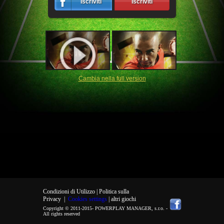
Iscriviti
Iscriviti
Cambia nella full version
Condizioni di Utilizzo |
Politica sulla
Privacy
|
Cookies settings
| altri giochi
Copyright © 2011-2015-
POWERPLAY MANAGER, s.r.o.
-
All rights reserved