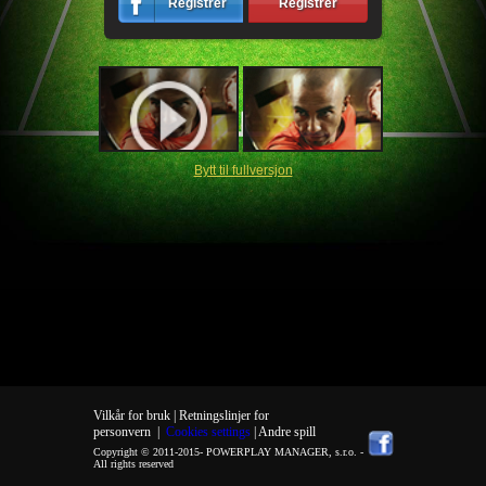
Registrér
Registrér
Bytt til fullversjon
Vilkår for bruk |
Retningslinjer for
personvern
|
Cookies settings
| Andre spill
Copyright © 2011-2015-
POWERPLAY MANAGER, s.r.o.
-
All rights reserved