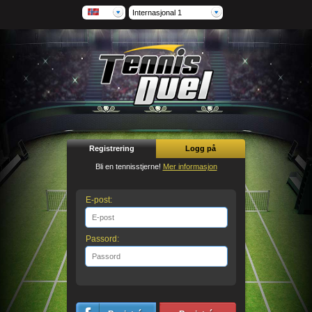
Internasjonal 1
Registrering
Logg på
Bli en tennisstjerne!
Mer informasjon
E-post:
Passord: