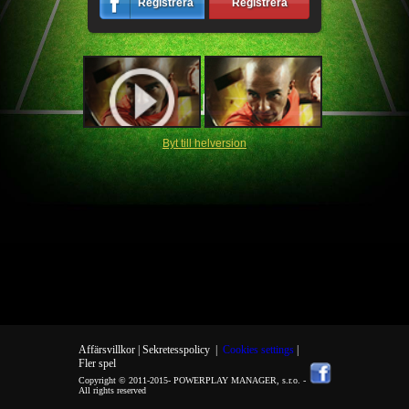
Registrera
Registrera
Byt till helversion
Affärsvillkor |
Sekretesspolicy
|
Cookies settings
|
Fler spel
Copyright © 2011-2015-
POWERPLAY MANAGER, s.r.o.
-
All rights reserved