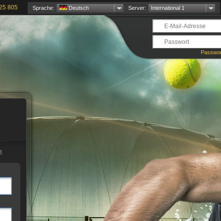
25 805
Sprache:
Deutsch
Server:
International 1
Passwor
n