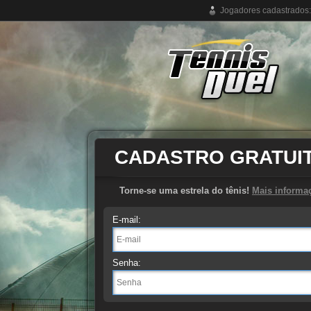
Jogadores cadastrados
Jogo de tênis on-line gratuito
CADASTRO GRATUI
Torne-se uma estrela do tênis!
Mais informa
E-mail:
Senha: