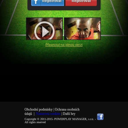
Registrovat
Registrovat
Přepnout na plnou verzi
Obchodní podmínky |
Ochrana osobních
údajů
|
Nastavení cookies
| Další hry
Copyright © 2011-2015-
POWERPLAY MANAGER, s.r.o.
-
All rights reserved